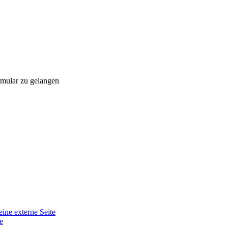
rmular zu gelangen
eine externe Seite
e