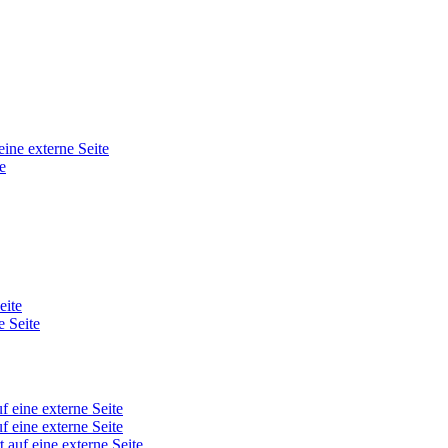
eine externe Seite
e
eite
e Seite
f eine externe Seite
f eine externe Seite
t auf eine externe Seite